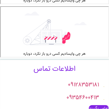
اطلاعات تماس
09128353181
09354600413
تماس بگیرید